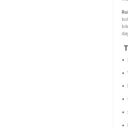
Ru
kol
bi
day
T