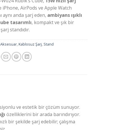
W024 Rubik’s Cube,
15W hızlı şarj
le iPhone, AirPods ve Apple Watch
nı aynı anda şarj eden,
ambiyans ışıklı
Cube tasarımlı
, kompakt ve şık bir
şarj standıdır.
:
Aksesuar
,
Kablosuz Şarj
,
Stand
iyonlu ve estetik bir çözüm sunuyor.
ığı
özelliklerini bir arada barındırıyor.
ızlı bir şekilde şarj edebilir; çalışma
iz.