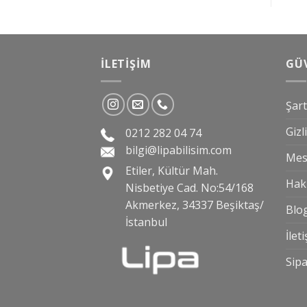
İLETIŞIM
GÜV
Şart
Gizl
0212 282 04 74
bilgi@lipabilisim.com
Mesa
Etiler, Kültür Mah.
Hak
Nisbetiye Cad. No:54/168
Akmerkez, 34337 Beşiktaş/
Blo
İstanbul
İlet
Sipa