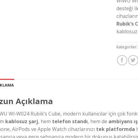
WiWU WI‑
desteği i
cihazları
Rubik’s 
kablosuz 
Kategoriler
IKLAMA
zun Açıklama
WU WI‑W024 Rubik’s Cube, modern kullanıcılar için çok fonks
em
kablosuz şarj
, hem
telefon standı
, hem de
ambiyans ış
hone, AirPods ve Apple Watch cihazlarınızı
tek platformda
h
sanıza veya gece sehpanıza modern bir dokunuş katabilirsin