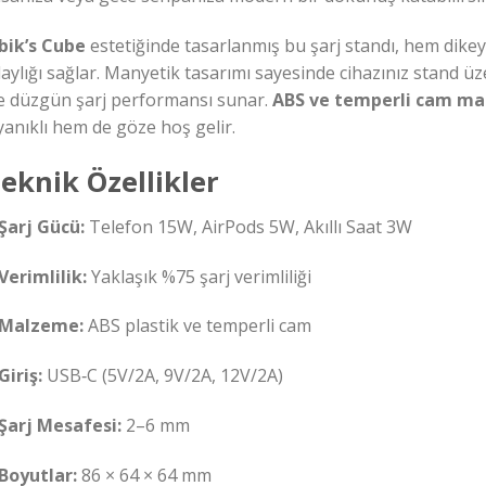
bik’s Cube
estetiğinde tasarlanmış bu şarj standı, hem dike
aylığı sağlar. Manyetik tasarımı sayesinde cihazınız stand üze
le düzgün şarj performansı sunar.
ABS ve temperli cam m
anıklı hem de göze hoş gelir.
eknik Özellikler
Şarj Gücü:
Telefon 15W, AirPods 5W, Akıllı Saat 3W
Verimlilik:
Yaklaşık %75 şarj verimliliği
Malzeme:
ABS plastik ve temperli cam
Giriş:
USB‑C (5V/2A, 9V/2A, 12V/2A)
Şarj Mesafesi:
2–6 mm
Boyutlar:
86 × 64 × 64 mm