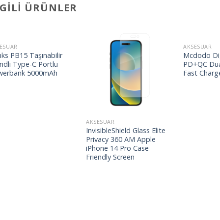
LGILI ÜRÜNLER
ESUAR
AKSESUAR
ks PB15 Taşınabilir
Mcdodo Dig
ndlı Type-C Portlu
PD+QC Dua
werbank 5000mAh
Fast Charg
AKSESUAR
InvisibleShield Glass Elite
Privacy 360 AM Apple
iPhone 14 Pro Case
Friendly Screen