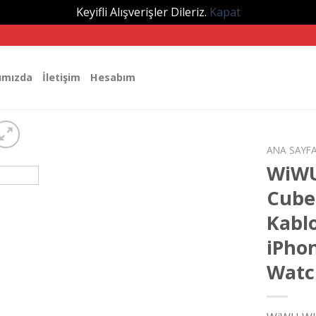
Keyifli Alışverişler Dileriz.
Kapat
ımızda
İletişim
Hesabım
ANA SAYF
WiWU
Cube
Kablo
iPhon
Watch