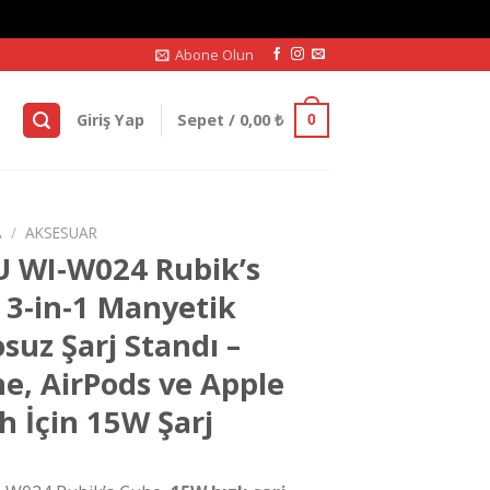
Abone Olun
Giriş Yap
Sepet /
0,00
₺
0
A
/
AKSESUAR
 WI‑W024 Rubik’s
 3‑in‑1 Manyetik
suz Şarj Standı –
e, AirPods ve Apple
 İçin 15W Şarj