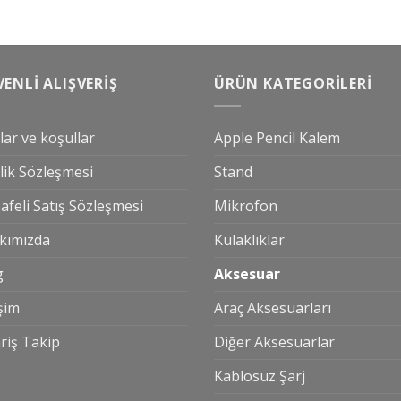
ENLI ALIŞVERIŞ
ÜRÜN KATEGORILERI
lar ve koşullar
Apple Pencil Kalem
ilik Sözleşmesi
Stand
feli Satış Sözleşmesi
Mikrofon
kımızda
Kulaklıklar
g
Aksesuar
işim
Araç Aksesuarları
riş Takip
Diğer Aksesuarlar
Kablosuz Şarj