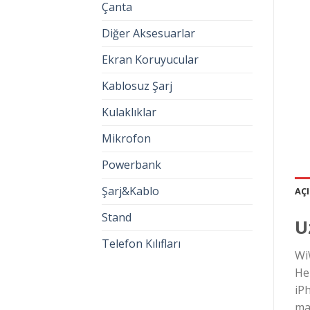
Çanta
Diğer Aksesuarlar
Ekran Koruyucular
Kablosuz Şarj
Kulaklıklar
Mikrofon
Powerbank
Şarj&Kablo
AÇ
Stand
U
Telefon Kılıfları
Wi
H
iP
ma