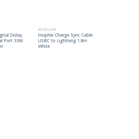
AKSESUAR
ital Dislay
mophie Charge Sync Cable
l Port 33W
USBC to Lightning 1.8m
er
White