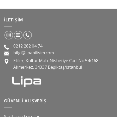
İLETIŞIM
0212 282 04 74
bilgi@lipabilisim.com
Etiler, Kültür Mah. Nisbetiye Cad. No:54/168
Akmerkez, 34337 Beşiktaş/İstanbul
GÜVENLI ALIŞVERIŞ
Şartlar ve koşullar