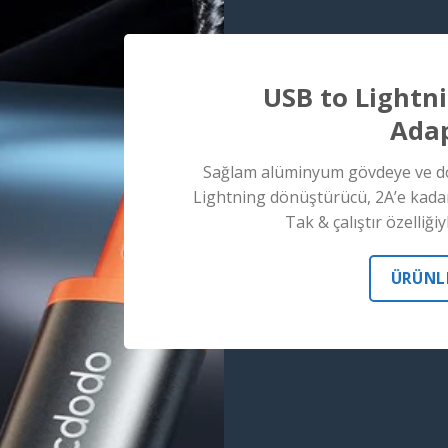
USB to Lightn
Adap
Sağlam alüminyum gövdeye ve do
Lightning dönüştürücü, 2A’e kadar h
Tak & çalıştır özelliği
ÜRÜNLE