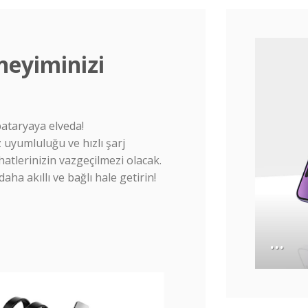
neyiminizi
ataryaya elveda!
az uyumluluğu ve hızlı şarj
hatlerinizin vazgeçilmezi olacak.
aha akıllı ve bağlı hale getirin!
…