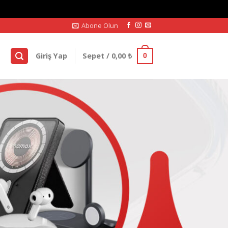
Abone Olun
Giriş Yap
Sepet /
0,00
₺
0