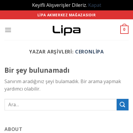
Keyifli Alışverişler Dileriz.
Kapat
Skip
LIPA AKMERKEZ MAĞAZASIDIR
to
content
0
YAZAR ARŞIVLERI:
CERONLIPA
Bir şey bulunamadı
Sanırım aradığınız şeyi bulamadık. Bir arama yapmak
yardımcı olabilir.
ABOUT