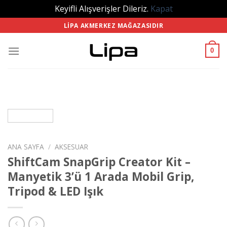
Keyifli Alışverişler Dileriz.
Kapat
Skip
LIPA AKMERKEZ MAĞAZASIDIR
to
content
0
ANA SAYFA
/
AKSESUAR
ShiftCam SnapGrip Creator Kit –
Manyetik 3’ü 1 Arada Mobil Grip,
Tripod & LED Işık