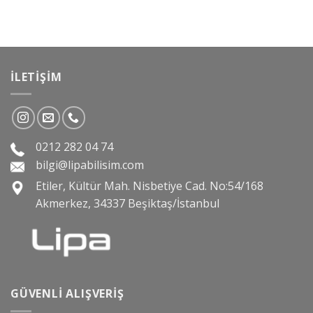
İLETIŞIM
0212 282 04 74
bilgi@lipabilisim.com
Etiler, Kültür Mah. Nisbetiye Cad. No:54/168
Akmerkez, 34337 Beşiktaş/İstanbul
GÜVENLI ALIŞVERIŞ